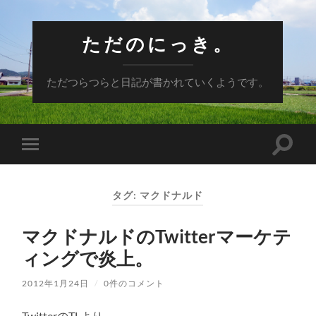
ただのにっき。
ただつらつらと日記が書かれていくようです。
検
モ
索
バ
フ
イ
ィ
ル
ー
タグ:
マクドナルド
メ
ル
ニ
ド
ュ
を
マクドナルドのTwitterマーケテ
ー
切
を
り
ィングで炎上。
切
替
り
え
替
る
2012年1月24日
/
0件のコメント
え
る
TwitterのTLより。