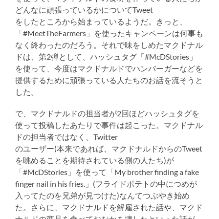
どんなに頑張っているかについてTweet
をしたところから始まっているようだ。きっと、
「#MeetTheFarmers」を使ったキャンペーンは何事も
なく終わったのだろう。それで味をしめたマクドナル
ドは、第2弾として、ハッシュタグ「#McDStories」
を使って、今度はマクドナルドでハンバーガーなどを
提供するために頑張っている人たちのお話を流そうと
した。
で、マクドナルドの担当者が2回ほどハッシュタグを
使って投稿したあたりで事件は起こった。マクドナル
ドの担当者ではなく、Twitter
のユーザー(本来であれば、マクドナルドからのTweet
を眺めることを期待されている側の人たち)が
「#McDStories」を使って「My brother finding a fake
finger nail in his fries.」(フライドポテトの中につめが
入ってたのを兄弟が見つけた)なんてつぶやき始め
た。さらに、マクドナルドを解雇された話や、マクド
ナルドの商品を食べておなかを壊したといった話が