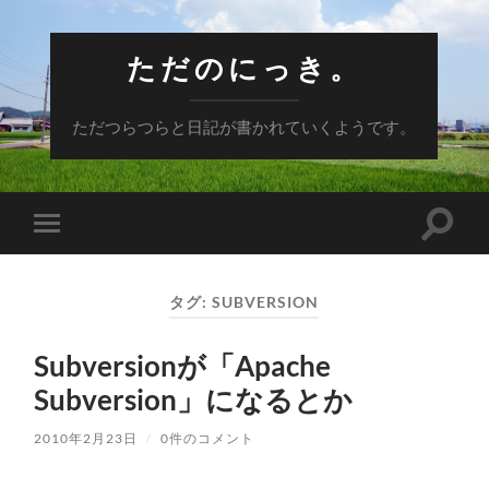
ただのにっき。
ただつらつらと日記が書かれていくようです。
検
モ
索
バ
フ
イ
ィ
ル
ー
タグ:
SUBVERSION
メ
ル
ニ
ド
ュ
を
Subversionが「Apache
ー
切
を
り
Subversion」になるとか
切
替
り
え
替
る
2010年2月23日
/
0件のコメント
え
る