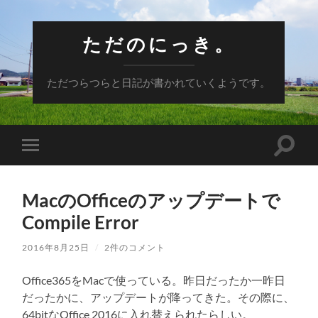
ただのにっき。
ただつらつらと日記が書かれていくようです。
検
モ
索
バ
フ
イ
ィ
ル
ー
MacのOfficeのアップデートで
メ
ル
ニ
Compile Error
ド
ュ
を
ー
切
を
2016年8月25日
/
2件のコメント
り
切
替
り
え
Office365をMacで使っている。昨日だったか一昨日
替
る
え
だったかに、アップデートが降ってきた。その際に、
る
64bitなOffice 2016に入れ替えられたらしい。