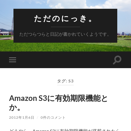
ただのにっき。
ただつらつらと日記が書かれていくようです。
検
モ
索
バ
フ
イ
ィ
ル
ー
タグ:
S3
メ
ル
ニ
ド
ュ
を
Amazon S3に有効期限機能と
ー
切
を
り
か。
切
替
り
え
替
る
2012年1月6日
/
0件のコメント
え
る
どうやら、Amazon S3に有効期限機能が搭載されたら