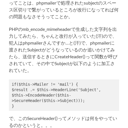
ってことは、phpmailerで処理されたsubjectのスペー
ス区切りで繋がっているところが改行になってれば何
の問題もなさそうってことか。
PHPのmb_encode_mimeheaderで生成した文字列を出
力してみたら、ちゃんと改行が入っていた(汗)ので、
犯人はphpmailerさんですか…と(汗)で、phpmailerに
渡されたSubjectがどうなっているのか追いかけてみ
たら、送信するときにCreateHeader()って関数が呼び
されていて、その中でSubjectが以下のように加工さ
れていた。
if($this-
>
Mailer != 'mail') {

$result .= $this-
>
HeaderLine('Subject', 
$this-
>
EncodeHeader($this-
>
SecureHeader($this-
>
Subject)));

で、このSecureHeader()ってメソッドは何をやってい
るのかというと。。。