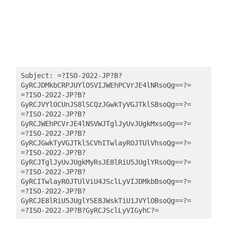
Subject: =?ISO-2022-JP?B?
GyRCJDMkbCRPJUYlOSVIJWEhPCVrJE4lNRsoQg==?=

=?ISO-2022-JP?B?
GyRCJVYlOCUnJS8lSCQzJGwkTyVGJTklSBsoQg==?=

=?ISO-2022-JP?B?
GyRCJWEhPCVrJE4lNSVWJTglJyUvJUgkMxsoQg==?=

=?ISO-2022-JP?B?
GyRCJGwkTyVGJTklSCVhITwlayROJTUlVhsoQg==?=

=?ISO-2022-JP?B?
GyRCJTglJyUvJUgkMyRsJE8lRiU5JUglYRsoQg==?=

=?ISO-2022-JP?B?
GyRCITwlayROJTUlViU4JSclLyVIJDMkbBsoQg==?=

=?ISO-2022-JP?B?
GyRCJE8lRiU5JUglYSE8JWskTiU1JVYlOBsoQg==?=
