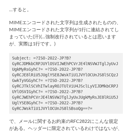
…すると。
MIMEエンコードされた文字列は生成されたものの、
MIMEエンコードされた文字列が1行に連結されてし
まっていた(汗)(…強制改行されているとは思います
が、実際は1行です。)
Subject: =?ISO-2022-JP?B?
GyRCJDMkbCRPJUYlOSVIJWEhPCVrJE4lNSVWJTglJyUvJ
UgkMyRsGyhC?= =?ISO-2022-JP?B?
GyRCJE8lRiU5JUglYSE8JWskTiU1JVYlOCUnJS8lSCQzJ
GwkTyVGGyhC?= =?ISO-2022-JP?B?
GyRCJTklSCVhITwlayROJTUlViU4JSclLyVIJDMkbCRPJ
UYlOSVIGyhC?= =?ISO-2022-JP?B?
GyRCJWEhPCVrJE4lNSVWJTglJyUvJUgkMyRsJE8lRiU5J
UglYSE8GyhC?= =?ISO-2022-JP?B?
で、メールに関するお約束のRFC2822にこんな規定
がある。ヘッダーに限定されているわけではないが、