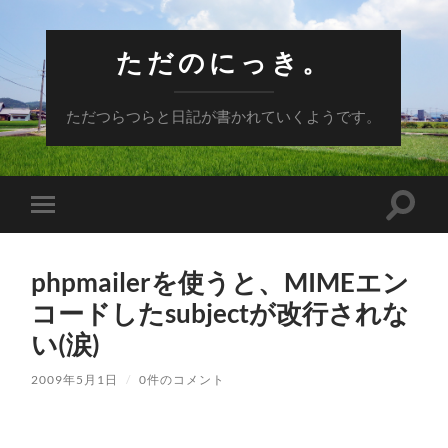
ただのにっき。
ただつらつらと日記が書かれていくようです。
検
モ
索
バ
フ
イ
ィ
ル
ー
phpmailerを使うと、MIMEエン
メ
ル
ニ
コードしたsubjectが改行されな
ド
ュ
を
ー
い(涙)
切
を
り
切
替
り
2009年5月1日
/
0件のコメント
え
替
る
え
る