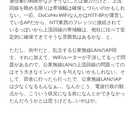
通信量の制限がなさそうな)ことは魅力だけど、上流
回線を眺める限りは帯域幅は確保しづらいのかもしれ
ない。一応、DoCoMo WiFiなんかはNTT-BPが運営し
ているAPだから、NTT東西のフレッツに接続されて
いるっぽいから上流回線の帯域幅は、他社に比べて安
定的に確保できてそうな雰囲気はあるかな、と。
ただし、街中だと、乱立する公衆無線LANのAP同
士、それに加えて、WiFiルーターが干渉してるって問
題があるので、公衆無線LANの上流回線の問題っての
はそう大きなインパクトを与えないかもしれない。そ
して、田舎に行ったら行ったで、公衆無線LANのAP
は少なくなるもんなぁ…。なんかこう、電波行政の観
点から、こういう状況になる前になんとかできなかっ
たんだろうかとは思うけども…いやはや。