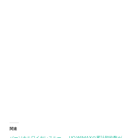
関連
パーソナルワイヤレスルー
UQ WiMAXの累計契約数が