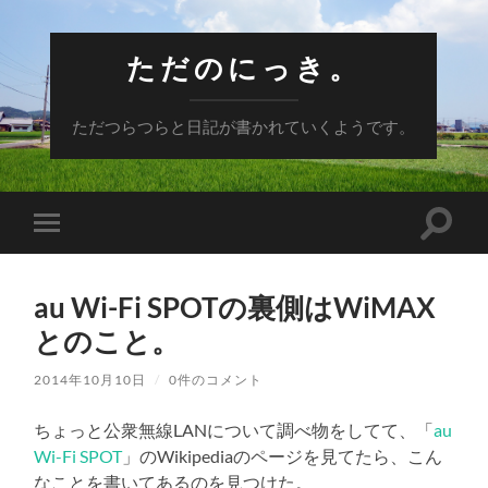
ただのにっき。
ただつらつらと日記が書かれていくようです。
検
モ
索
バ
フ
イ
ィ
ル
ー
au Wi-Fi SPOTの裏側はWiMAX
メ
ル
ニ
とのこと。
ド
ュ
を
ー
切
を
2014年10月10日
/
0件のコメント
り
切
替
り
え
ちょっと公衆無線LANについて調べ物をしてて、「
au
替
る
え
Wi-Fi SPOT
」のWikipediaのページを見てたら、こん
る
なことを書いてあるのを見つけた。