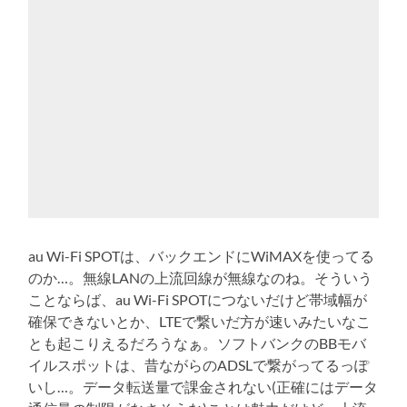
au Wi-Fi SPOTは、バックエンドにWiMAXを使ってる
のか…。無線LANの上流回線が無線なのね。そういう
ことならば、au Wi-Fi SPOTにつないだけど帯域幅が
確保できないとか、LTEで繋いだ方が速いみたいなこ
とも起こりえるだろうなぁ。ソフトバンクのBBモバ
イルスポットは、昔ながらのADSLで繋がってるっぽ
いし…。データ転送量で課金されない(正確にはデータ