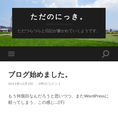
ただのにっき。
ただつらつらと日記が書かれていくようです。
検
モ
索
バ
フ
イ
ィ
ル
ー
ブログ始めました。
メ
ル
ニ
ド
ュ
2011年12月3日
/
0件のコメント
を
ー
切
を
り
もう何個目なんだろうと思いつつ、またWordPressに
切
替
り
え
頼ってしまう、この感じ…(汗)
替
る
え
る