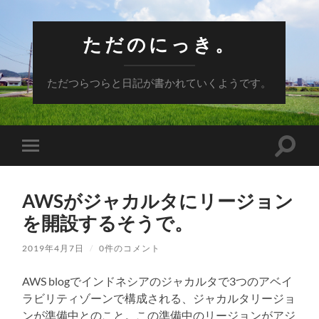
ただのにっき。
ただつらつらと日記が書かれていくようです。
検
モ
索
バ
フ
イ
ィ
ル
ー
AWSがジャカルタにリージョン
メ
ル
ニ
を開設するそうで。
ド
ュ
を
ー
切
を
2019年4月7日
/
0件のコメント
り
切
替
り
え
AWS blogでインドネシアのジャカルタで3つのアベイ
替
る
え
ラビリティゾーンで構成される、ジャカルタリージョ
る
ンが準備中とのこと。この準備中のリージョンがアジ