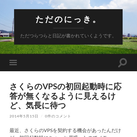
ただのにっき。
ただつらつらと日記が書かれていくようです。
検
モ
索
バ
フ
イ
ィ
ル
ー
さくらのVPSの初回起動時に応
メ
ル
ニ
答が無くなるように見えるけ
ド
ュ
を
ー
ど、気長に待つ
切
を
り
切
替
り
2014年5月15日
/
0件のコメント
え
替
る
え
最近、さくらのVPSを契約する機会があったんだけ
る