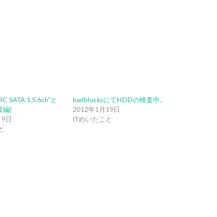
C SATA 1.5 6ch”と
badblocksにてHDDの検査中。
後編)
2012年1月19日
月9日
ITめいたこと
と