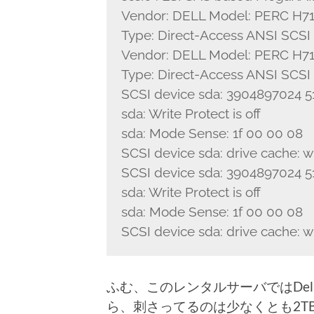
Vendor: DELL Model: PERC H710
Type: Direct-Access ANSI SCSI 
Vendor: DELL Model: PERC H710
Type: Direct-Access ANSI SCSI 
SCSI device sda: 3904897024 5
sda: Write Protect is off
sda: Mode Sense: 1f 00 00 08
SCSI device sda: drive cache: w
SCSI device sda: 3904897024 5
sda: Write Protect is off
sda: Mode Sense: 1f 00 00 08
SCSI device sda: drive cache: w
ふむ、このレンタルサーバではDe
ら、刺さってるのは少なくとも2TB