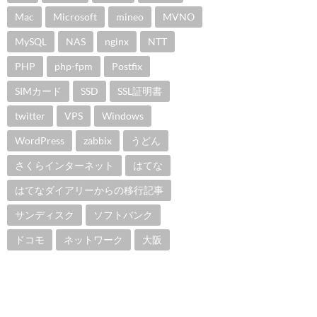
Mac
Microsoft
mineo
MVNO
MySQL
NAS
nginx
NTT
PHP
php-fpm
Postfix
SIMカード
SSD
SSL証明書
twitter
VPS
Windows
WordPress
zabbix
うどん
さくらインターネット
はてな
はてなダイアリーからの移行記事
サンディスク
ソフトバンク
ドコモ
ネットワーク
大阪