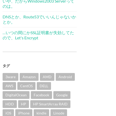
いや、だからWindows2003 Serverって
のは。
DNSとか、Route53でいいんじゃないか
とか。
…いつの間にかSSL証明書が失効してた
ので、Let's Encrypt
タグ
3ware
Amazon
AMD
Android
AWS
CentOS
DELL
DigitalOcean
Facebook
Google
HDD
HP
HP SmartArray RAID
iOS
iPhone
kindle
Linode