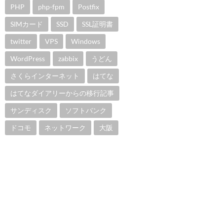
PHP
php-fpm
Postfix
SIMカード
SSD
SSL証明書
twitter
VPS
Windows
WordPress
zabbix
うどん
さくらインターネット
はてな
はてなダイアリーからの移行記事
サンディスク
ソフトバンク
ドコモ
ネットワーク
大阪