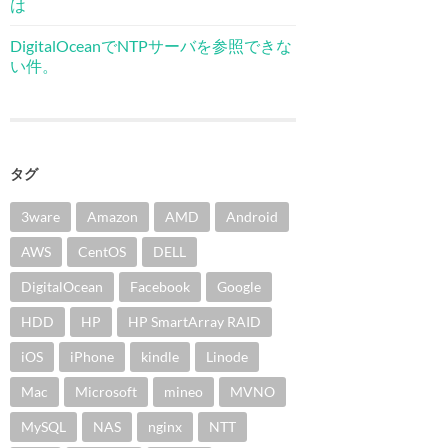
は
DigitalOceanでNTPサーバを参照できな
い件。
タグ
3ware
Amazon
AMD
Android
AWS
CentOS
DELL
DigitalOcean
Facebook
Google
HDD
HP
HP SmartArray RAID
iOS
iPhone
kindle
Linode
Mac
Microsoft
mineo
MVNO
MySQL
NAS
nginx
NTT