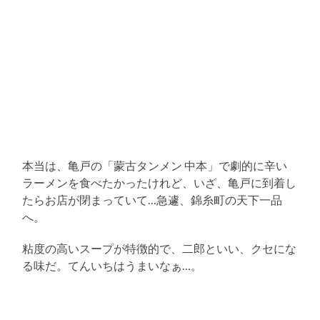
本当は、亀戸の「蒙古タンメン 中本」で劇的に辛い
ラーメンを食べたかったけれど、いざ、亀戸に到着し
たらお店が閉まっていて…急遽、錦糸町の天下一品
へ。
粘度の高いスープが特徴的で、二郎といい、クセにな
る味だ。てんいちはうまいなぁ…。