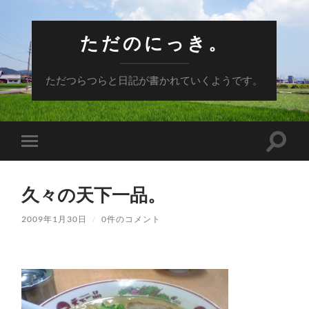
ただのにっき。
ただつらつらと日記が書かれていくようです。
検
モ
索
バ
フ
イ
ィ
ル
ー
久々の天下一品。
メ
ル
ニ
ド
ュ
2009年1月30日
/
0件のコメント
を
ー
切
を
り
切
替
り
え
替
る
え
る