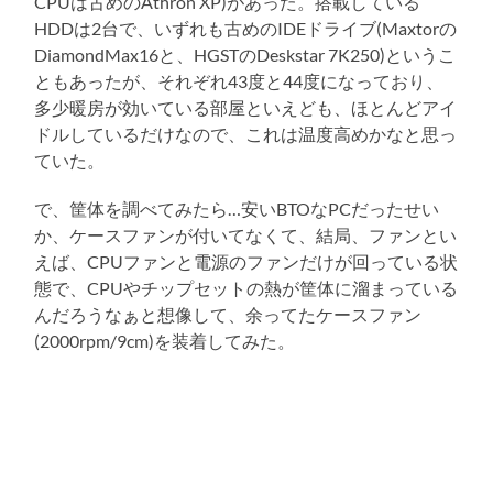
CPUは古めのAthron XP)があった。搭載している
HDDは2台で、いずれも古めのIDEドライブ(Maxtorの
DiamondMax16と、HGSTのDeskstar 7K250)というこ
ともあったが、それぞれ43度と44度になっており、
多少暖房が効いている部屋といえども、ほとんどアイ
ドルしているだけなので、これは温度高めかなと思っ
ていた。
で、筐体を調べてみたら…安いBTOなPCだったせい
か、ケースファンが付いてなくて、結局、ファンとい
えば、CPUファンと電源のファンだけが回っている状
態で、CPUやチップセットの熱が筐体に溜まっている
んだろうなぁと想像して、余ってたケースファン
(2000rpm/9cm)を装着してみた。