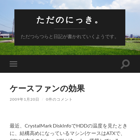
ただのにっき。
ただつらつらと日記が書かれていくようです。
検
モ
索
バ
フ
イ
ィ
ル
ー
ケースファンの効果
メ
ル
ニ
ド
ュ
2009年1月20日
/
0件のコメント
を
ー
切
を
り
切
替
り
え
替
最近、CrystalMark DiskInfoでHDDの温度を見たとき
る
え
に、結構高めになっているマシン(ケースはATXで、
る